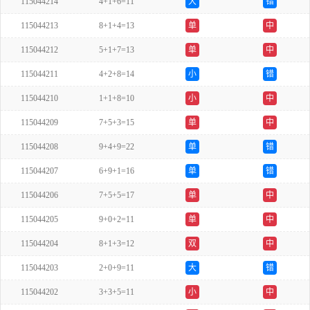
115044214
4+1+6=11
大
错
115044213
8+1+4=13
单
中
115044212
5+1+7=13
单
中
115044211
4+2+8=14
小
错
115044210
1+1+8=10
小
中
115044209
7+5+3=15
单
中
115044208
9+4+9=22
单
错
115044207
6+9+1=16
单
错
115044206
7+5+5=17
单
中
115044205
9+0+2=11
单
中
115044204
8+1+3=12
双
中
115044203
2+0+9=11
大
错
115044202
3+3+5=11
小
中