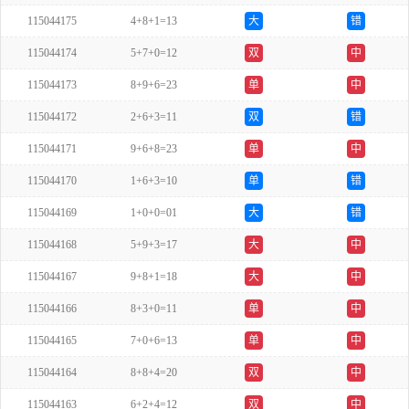
115044175
4+8+1=13
大
错
115044174
5+7+0=12
双
中
115044173
8+9+6=23
单
中
115044172
2+6+3=11
双
错
115044171
9+6+8=23
单
中
115044170
1+6+3=10
单
错
115044169
1+0+0=01
大
错
115044168
5+9+3=17
大
中
115044167
9+8+1=18
大
中
115044166
8+3+0=11
单
中
115044165
7+0+6=13
单
中
115044164
8+8+4=20
双
中
115044163
6+2+4=12
双
中