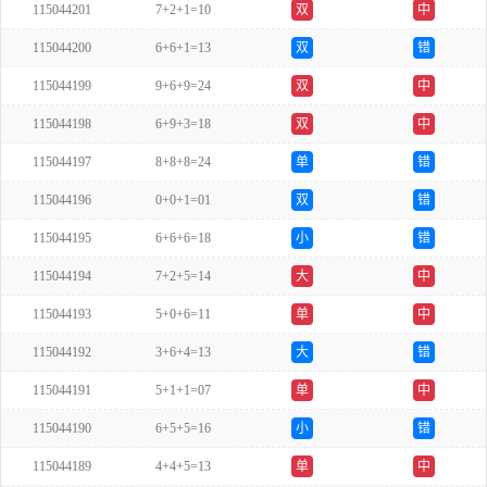
115044201
7+2+1=10
双
中
115044200
6+6+1=13
双
错
115044199
9+6+9=24
双
中
115044198
6+9+3=18
双
中
115044197
8+8+8=24
单
错
115044196
0+0+1=01
双
错
115044195
6+6+6=18
小
错
115044194
7+2+5=14
大
中
115044193
5+0+6=11
单
中
115044192
3+6+4=13
大
错
115044191
5+1+1=07
单
中
115044190
6+5+5=16
小
错
115044189
4+4+5=13
单
中