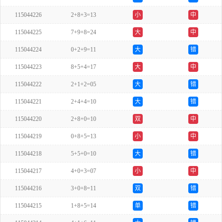
115044226
2+8+3=13
小
中
115044225
7+9+8=24
大
中
115044224
0+2+9=11
大
错
115044223
8+5+4=17
大
中
115044222
2+1+2=05
大
错
115044221
2+4+4=10
大
错
115044220
2+8+0=10
双
中
115044219
0+8+5=13
小
中
115044218
5+5+0=10
大
错
115044217
4+0+3=07
小
中
115044216
3+0+8=11
双
错
115044215
1+8+5=14
单
错