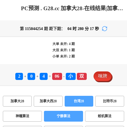
PC预测 . G28.cc 加拿大28-在线结果|加拿大28在线预测|加拿大pc28预测-在线预测|加拿大2.8在线|加拿大PC结果_极致火热优质的免费预测网站!
第
115044254
期 距下期：
04
时
280
分
17
秒
大单
未开:
4
期
大双
未开:
1
期
小单
未开:
2
期
2
0
4
06
小
双
咪牌
+
+
=
-
加拿大28
加拿大西28
台湾28
比特币28
神瞳算法
宁静算法
蛟机算法