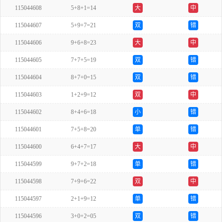
115044608
5+8+1=14
大
中
115044607
5+9+7=21
双
错
115044606
9+6+8=23
大
中
115044605
7+7+5=19
双
错
115044604
8+7+0=15
双
错
115044603
1+2+9=12
双
中
115044602
8+4+6=18
小
错
115044601
7+5+8=20
单
错
115044600
6+4+7=17
大
中
115044599
9+7+2=18
单
错
115044598
7+9+6=22
双
中
115044597
2+1+9=12
单
错
115044596
3+0+2=05
双
错