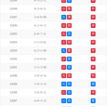
62099
6+3+2=11
小
双
中
62098
9+2+0=11
小
单
中
62097
3+6+0=09
大
单
中
62096
4+2+6=12
小
双
中
62095
6+8+7=21
大
双
中
62094
1+1+0=02
小
双
中
62093
6+2+1=09
大
单
中
62092
2+0+0=02
小
单
中
62091
1+5+3=09
小
双
中
62090
2+8+4=14
大
双
中
62089
1+9+3=13
大
双
错
62088
2+0+9=11
小
双
中
62087
4+8+3=15
小
双
错