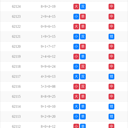
62124
8+9+2=19
大
双
中
62123
2+9+4=15
小
单
中
62122
0+9+6=15
大
单
中
62121
1+9+5=15
小
双
错
62120
9+1+7=17
小
单
中
62119
2+4+6=12
小
单
中
62118
9+9+6=24
小
双
中
62117
4+3+6=13
大
双
错
62116
5+3+0=08
小
双
中
62115
8+8+9=25
大
单
中
62114
9+1+0=10
大
单
错
62113
9+2+9=20
小
单
错
62112
8+0+4=12
小
单
中