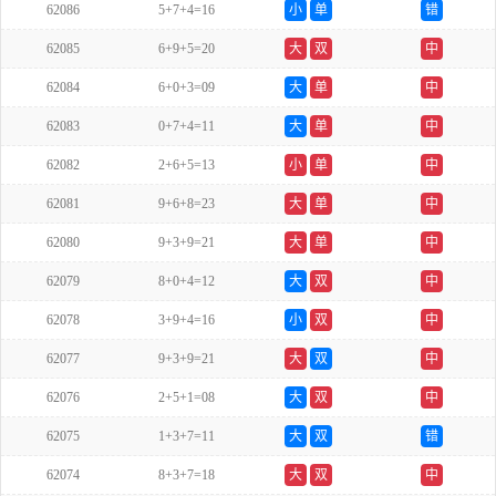
62086
5+7+4=16
小
单
错
62085
6+9+5=20
大
双
中
62084
6+0+3=09
大
单
中
62083
0+7+4=11
大
单
中
62082
2+6+5=13
小
单
中
62081
9+6+8=23
大
单
中
62080
9+3+9=21
大
单
中
62079
8+0+4=12
大
双
中
62078
3+9+4=16
小
双
中
62077
9+3+9=21
大
双
中
62076
2+5+1=08
大
双
中
62075
1+3+7=11
大
双
错
62074
8+3+7=18
大
双
中