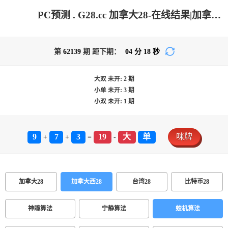
PC预测 . G28.cc 加拿大28-在线结果|加拿大28在线预测|加拿大pc28预测-在线预测|加拿大2.8在线|加拿大PC结果_极致火热优质的免费预测网站!
第
62139
期 距下期：
04
分
18
秒
大双
未开:
2
期
小单
未开:
3
期
小双
未开:
1
期
9
7
3
19
大
单
咪牌
+
+
=
-
加拿大28
加拿大西28
台湾28
比特币28
神瞳算法
宁静算法
蛟机算法