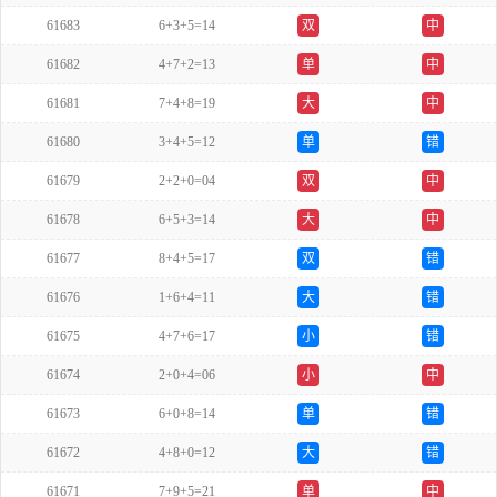
61683
6+3+5=14
双
中
61682
4+7+2=13
单
中
61681
7+4+8=19
大
中
61680
3+4+5=12
单
错
61679
2+2+0=04
双
中
61678
6+5+3=14
大
中
61677
8+4+5=17
双
错
61676
1+6+4=11
大
错
61675
4+7+6=17
小
错
61674
2+0+4=06
小
中
61673
6+0+8=14
单
错
61672
4+8+0=12
大
错
61671
7+9+5=21
单
中