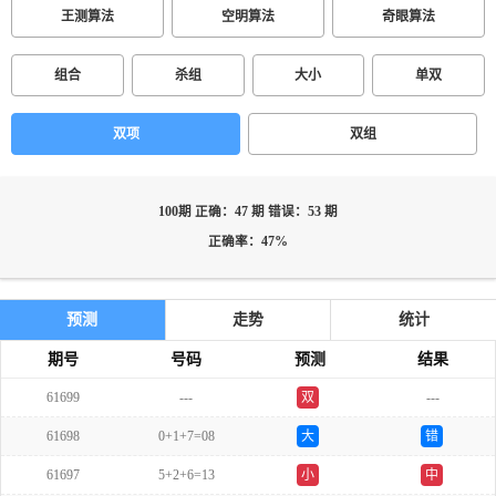
王测算法
空明算法
奇眼算法
组合
杀组
大小
单双
双项
双组
100期 正确：47 期 错误：53 期
正确率：47%
预测
走势
统计
期号
号码
预测
结果
61699
---
双
---
61698
0+1+7=08
大
错
61697
5+2+6=13
小
中