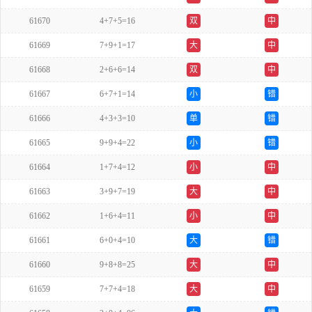
61670
4+7+5=16
双
中
61669
7+9+1=17
大
中
61668
2+6+6=14
双
中
61667
6+7+1=14
小
错
61666
4+3+3=10
单
错
61665
9+9+4=22
小
错
61664
1+7+4=12
小
中
61663
3+9+7=19
大
中
61662
1+6+4=11
小
中
61661
6+0+4=10
大
错
61660
9+8+8=25
大
中
61659
7+7+4=18
大
中