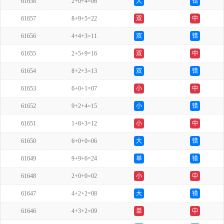
61658
2+0+4=06
大
错
61657
8+9+5=22
双
中
61656
4+4+3=11
双
错
61655
2+5+9=16
双
中
61654
8+2+3=13
双
错
61653
6+0+1=07
小
中
61652
9+2+4=15
小
错
61651
1+8+3=12
小
中
61650
6+0+0=06
大
错
61649
9+9+6=24
单
错
61648
2+0+0=02
小
中
61647
4+2+2=08
大
错
61646
4+3+2=09
单
中