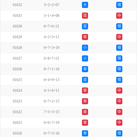
61632
3+2+2=07
大
错
61631
3+1+4=08
双
中
61630
8+7+6=21
双
错
61629
4+2+5=11
单
中
61628
9+7+3=19
小
错
61627
6+8+7=21
小
错
61626
8+7+1=16
单
错
61625
0+4+9=13
双
错
61624
4+1+6=11
单
中
61623
6+7+2=15
单
中
61622
7+5+3=15
单
中
61621
6+6+7=19
单
中
61620
0+7+3=10
单
错