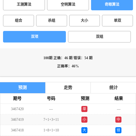
王测算法
空明算法
奇眼算法
组合
杀组
大小
单双
双项
双组
100期 正确：46 期 错误：54 期
正确率：46%
预测
走势
统计
期号
号码
预测
结果
3467420
---
单
---
3467419
7+1+3=11
小
中
3467418
1+8+1=10
大
错