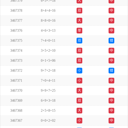
3467379
6+5+7=18
大
中
3467378
8+4+4=16
双
中
3467377
8+8+0=16
大
中
3467376
4+6+3=13
单
中
3467375
7+4+0=11
双
错
3467374
3+5+2=10
双
中
3467373
0+1+5=06
双
中
3467372
9+7+2=18
小
错
3467371
7+0+4=11
小
中
3467370
9+9+7=25
大
中
3467369
6+9+3=18
双
中
3467368
2+5+8=15
大
中
3467367
0+0+2=02
小
中