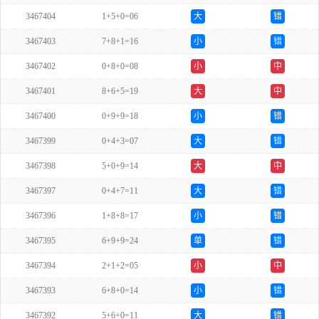
3467404
1+5+0=06
大
错
3467403
7+8+1=16
小
错
3467402
0+8+0=08
小
中
3467401
8+6+5=19
大
中
3467400
0+9+9=18
小
错
3467399
0+4+3=07
大
错
3467398
5+0+9=14
大
中
3467397
0+4+7=11
大
错
3467396
1+8+8=17
小
错
3467395
6+9+9=24
单
错
3467394
2+1+2=05
小
中
3467393
6+8+0=14
小
错
3467392
5+6+0=11
大
错