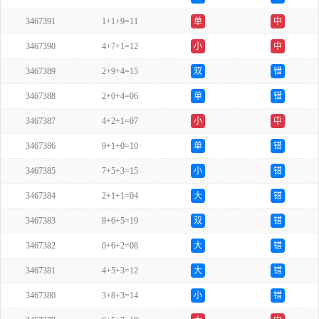
3467391
1+1+9=11
单
中
3467390
4+7+1=12
小
中
3467389
2+9+4=15
双
错
3467388
2+0+4=06
单
错
3467387
4+2+1=07
小
中
3467386
9+1+0=10
单
错
3467385
7+5+3=15
小
错
3467384
2+1+1=04
大
错
3467383
8+6+5=19
双
错
3467382
0+6+2=08
大
错
3467381
4+5+3=12
大
错
3467380
3+8+3=14
小
错