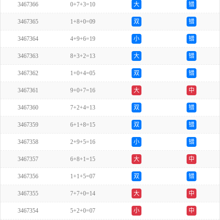
3467366
0+7+3=10
大
错
3467365
1+8+0=09
双
错
3467364
4+9+6=19
小
错
3467363
8+3+2=13
大
错
3467362
1+0+4=05
双
错
3467361
9+0+7=16
大
中
3467360
7+2+4=13
双
错
3467359
6+1+8=15
双
错
3467358
2+9+5=16
小
错
3467357
6+8+1=15
大
中
3467356
1+1+5=07
双
错
3467355
7+7+0=14
大
中
3467354
5+2+0=07
小
中