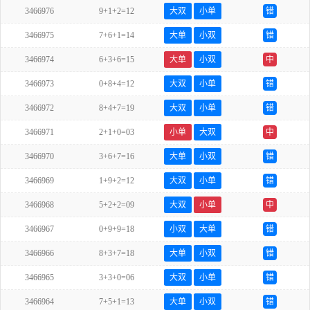
3466976
9+1+2=12
大双
小单
错
3466975
7+6+1=14
大单
小双
错
3466974
6+3+6=15
大单
小双
中
3466973
0+8+4=12
大双
小单
错
3466972
8+4+7=19
大双
小单
错
3466971
2+1+0=03
小单
大双
中
3466970
3+6+7=16
大单
小双
错
3466969
1+9+2=12
大双
小单
错
3466968
5+2+2=09
大双
小单
中
3466967
0+9+9=18
小双
大单
错
3466966
8+3+7=18
大单
小双
错
3466965
3+3+0=06
大双
小单
错
3466964
7+5+1=13
大单
小双
错