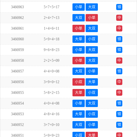
3466963
5+7+5=17
小单
大双
错
3466962
2+4+7=13
大双
小单
中
3466961
1+4+6=11
小单
大双
中
3466960
5+9+4=18
大单
小双
错
3466959
9+6+8=23
小单
大双
错
3466958
2+2+5=09
小单
大双
中
3466957
4+4+0=08
大双
小单
错
3466956
3+9+0=12
小双
大单
中
3466955
5+8+2=15
大单
小双
中
3466954
4+0+4=08
小单
大双
错
3466953
4+8+4=16
大单
小双
错
3466952
3+7+0=10
大双
小单
错
3466951
5+9+9=23
小双
大单
中