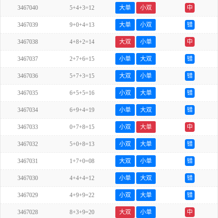
3467040
5+4+3=12
大单
小双
中
3467039
9+0+4=13
大单
小双
错
3467038
4+8+2=14
大双
小单
中
3467037
2+7+6=15
小单
大双
错
3467036
5+7+3=15
大双
小单
错
3467035
6+5+5=16
小双
大单
错
3467034
6+9+4=19
小单
大双
错
3467033
0+7+8=15
小双
大单
中
3467032
5+0+8=13
小双
大单
错
3467031
1+7+0=08
大双
小单
错
3467030
4+4+4=12
小单
大双
错
3467029
4+9+9=22
小双
大单
错
3467028
8+3+9=20
大双
小单
中