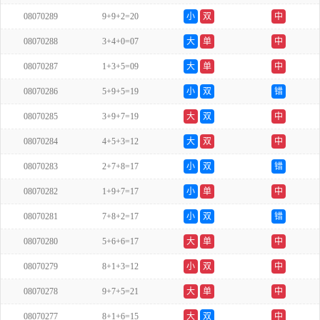
08070289
9+9+2=20
小
双
中
08070288
3+4+0=07
大
单
中
08070287
1+3+5=09
大
单
中
08070286
5+9+5=19
小
双
错
08070285
3+9+7=19
大
双
中
08070284
4+5+3=12
大
双
中
08070283
2+7+8=17
小
双
错
08070282
1+9+7=17
小
单
中
08070281
7+8+2=17
小
双
错
08070280
5+6+6=17
大
单
中
08070279
8+1+3=12
小
双
中
08070278
9+7+5=21
大
单
中
08070277
8+1+6=15
大
双
中