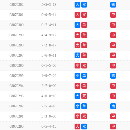
08070302
5+5+3=13
大
双
错
08070301
9+0+5=14
大
双
中
08070300
0+7+4=11
大
单
中
08070299
4+4+9=17
大
单
中
08070298
7+2+8=17
大
单
中
08070297
5+6+0=11
大
单
中
08070296
0+1+5=06
小
双
中
08070295
4+9+7=20
小
单
错
08070294
2+7+0=09
小
单
中
08070293
4+6+0=10
大
双
中
08070292
7+5+4=16
小
单
错
08070291
3+3+0=06
小
双
中
08070290
6+5+4=15
大
双
中