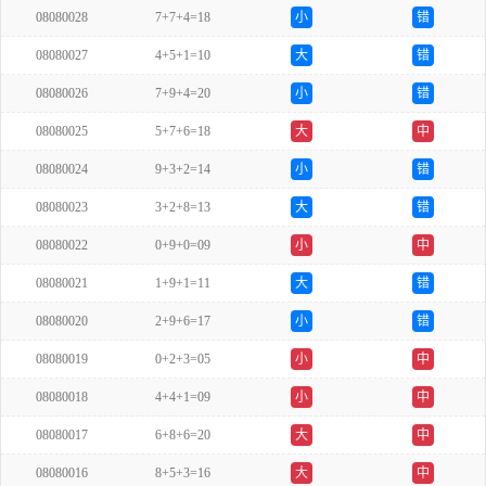
08080028
7+7+4=18
小
错
08080027
4+5+1=10
大
错
08080026
7+9+4=20
小
错
08080025
5+7+6=18
大
中
08080024
9+3+2=14
小
错
08080023
3+2+8=13
大
错
08080022
0+9+0=09
小
中
08080021
1+9+1=11
大
错
08080020
2+9+6=17
小
错
08080019
0+2+3=05
小
中
08080018
4+4+1=09
小
中
08080017
6+8+6=20
大
中
08080016
8+5+3=16
大
中