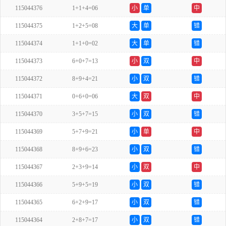
115044376
1+1+4=06
小
单
中
115044375
1+2+5=08
大
单
错
115044374
1+1+0=02
大
单
错
115044373
6+0+7=13
小
双
中
115044372
8+9+4=21
小
双
错
115044371
0+6+0=06
大
双
中
115044370
3+5+7=15
小
双
错
115044369
5+7+9=21
小
单
中
115044368
8+9+6=23
小
双
错
115044367
2+3+9=14
小
双
中
115044366
5+9+5=19
小
双
错
115044365
6+2+9=17
小
双
错
115044364
2+8+7=17
小
双
错