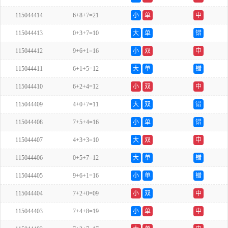
115044414
6+8+7=21
小
单
中
115044413
0+3+7=10
大
单
错
115044412
9+6+1=16
小
双
中
115044411
6+1+5=12
大
单
错
115044410
6+2+4=12
小
双
中
115044409
4+0+7=11
大
双
错
115044408
7+5+4=16
小
单
错
115044407
4+3+3=10
大
双
中
115044406
0+5+7=12
大
单
错
115044405
9+6+1=16
小
单
错
115044404
7+2+0=09
小
双
中
115044403
7+4+8=19
小
单
中