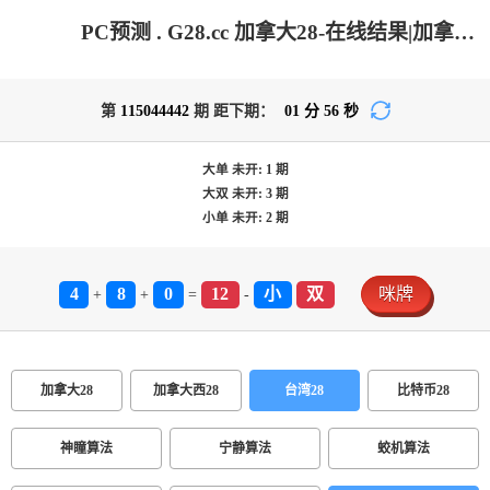
PC预测 . G28.cc 加拿大28-在线结果|加拿大28在线预测|加拿大pc28预测-在线预测|加拿大2.8在线|加拿大PC结果_极致火热优质的免费预测网站!
第
115044442
期 距下期：
01
分
56
秒
大单
未开:
1
期
大双
未开:
3
期
小单
未开:
2
期
4
8
0
12
小
双
咪牌
+
+
=
-
加拿大28
加拿大西28
台湾28
比特币28
神瞳算法
宁静算法
蛟机算法