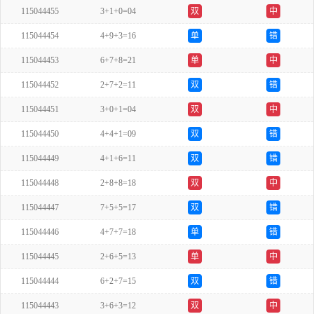
115044455
3+1+0=04
双
中
115044454
4+9+3=16
单
错
115044453
6+7+8=21
单
中
115044452
2+7+2=11
双
错
115044451
3+0+1=04
双
中
115044450
4+4+1=09
双
错
115044449
4+1+6=11
双
错
115044448
2+8+8=18
双
中
115044447
7+5+5=17
双
错
115044446
4+7+7=18
单
错
115044445
2+6+5=13
单
中
115044444
6+2+7=15
双
错
115044443
3+6+3=12
双
中