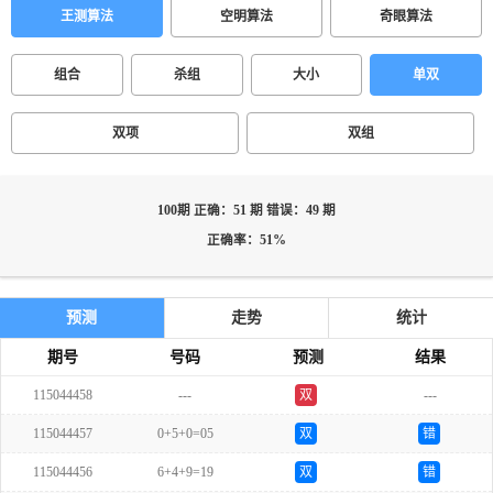
王测算法
空明算法
奇眼算法
组合
杀组
大小
单双
双项
双组
100期 正确：51 期 错误：49 期
正确率：51%
预测
走势
统计
期号
号码
预测
结果
115044458
---
双
---
115044457
0+5+0=05
双
错
115044456
6+4+9=19
双
错