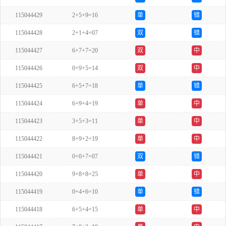
115044429
2+5+9=16
单
错
115044428
2+1+4=07
双
错
115044427
6+7+7=20
双
中
115044426
0+9+5=14
双
中
115044425
6+5+7=18
单
错
115044424
6+9+4=19
单
中
115044423
3+5+3=11
单
中
115044422
8+9+2=19
单
中
115044421
0+0+7=07
双
错
115044420
9+8+8=25
单
中
115044419
0+4+6=10
单
错
115044418
6+5+4=15
单
中