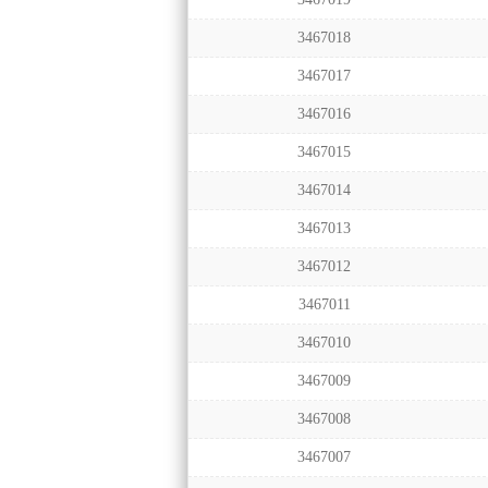
3467018
3467017
3467016
3467015
3467014
3467013
3467012
3467011
3467010
3467009
3467008
3467007