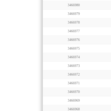
3466980
3466979
3466978
3466977
3466976
3466975
3466974
3466973
3466972
3466971
3466970
3466969
3466968