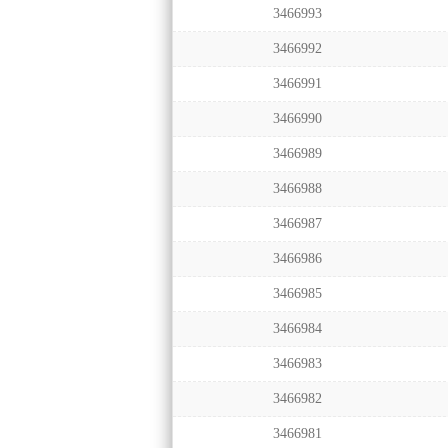
3466993
3466992
3466991
3466990
3466989
3466988
3466987
3466986
3466985
3466984
3466983
3466982
3466981