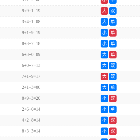
9+9+1=19
大
双
3+4+1=08
大
单
9+1+9=19
小
单
8+3+7=18
小
单
6+3+0=09
大
单
6+0+7=13
大
双
7+1+9=17
大
双
2+1+3=06
大
单
8+9+3=20
小
双
2+6+6=14
小
单
4+2+8=14
小
双
8+3+3=14
小
双