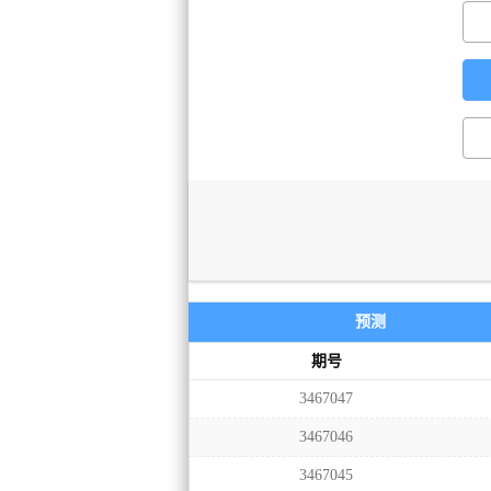
预测
期号
3467047
3467046
3467045