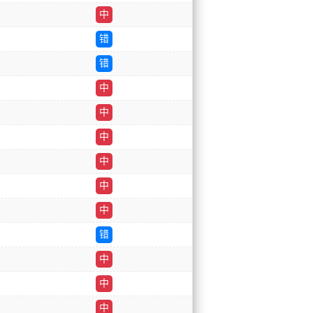
中
错
错
中
中
中
中
中
中
错
中
中
中