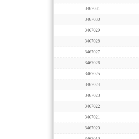
3467031
3467030
3467029
3467028
3467027
3467026
3467025
3467024
3467023
3467022
3467021
3467020
3467019