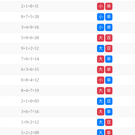
2+1+8=11
小
单
8+7+5=20
小
单
3+4+9=16
小
单
5+9+6=20
大
双
9+1+2=12
大
双
7+6+1=14
大
单
6+3+6=15
大
单
0+8+4=12
小
单
8+4+7=19
大
单
2+1+0=03
大
双
3+6+7=16
大
单
1+9+2=12
大
双
5+2+2=09
大
单