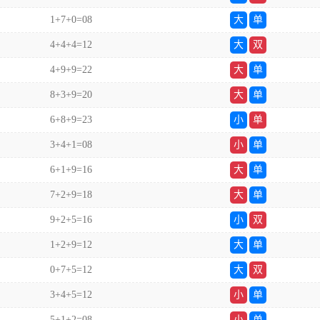
1+7+0=08
大
单
4+4+4=12
大
双
4+9+9=22
大
单
8+3+9=20
大
单
6+8+9=23
小
单
3+4+1=08
小
单
6+1+9=16
大
单
7+2+9=18
大
单
9+2+5=16
小
双
1+2+9=12
大
单
0+7+5=12
大
双
3+4+5=12
小
单
5+1+2=08
小
单