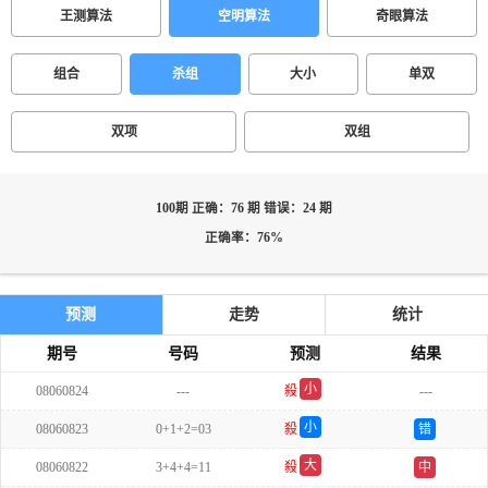
王测算法
空明算法
奇眼算法
组合
杀组
大小
单双
双项
双组
100期 正确：76 期 错误：24 期
正确率：76%
预测
走势
统计
期号
号码
预测
结果
小
08060824
---
殺
---
双
小
08060823
0+1+2=03
殺
错
单
大
08060822
3+4+4=11
殺
中
单