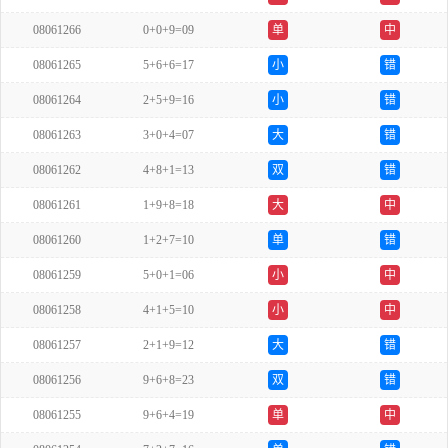
08061266
0+0+9=09
单
中
08061265
5+6+6=17
小
错
08061264
2+5+9=16
小
错
08061263
3+0+4=07
大
错
08061262
4+8+1=13
双
错
08061261
1+9+8=18
大
中
08061260
1+2+7=10
单
错
08061259
5+0+1=06
小
中
08061258
4+1+5=10
小
中
08061257
2+1+9=12
大
错
08061256
9+6+8=23
双
错
08061255
9+6+4=19
单
中